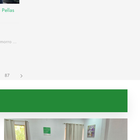
 Pellas
morro ...
87