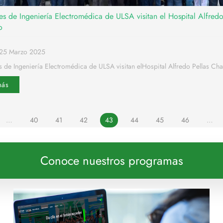
es de Ingeniería Electromédica de ULSA visitan el Hospital Alfredo
o
o25 Marzo 2025
s de Ingeniería Electromédica de ULSA visitan elHospital Alfredo Pellas Cha
más
…
40
41
42
43
44
45
46
…
Conoce nuestros programas