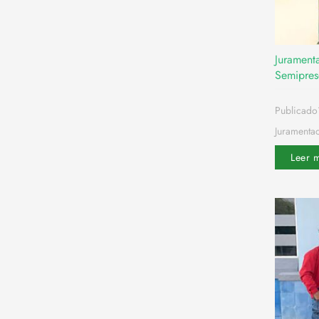
Jurament
Semipres
Publicado
Juramentac
Leer 