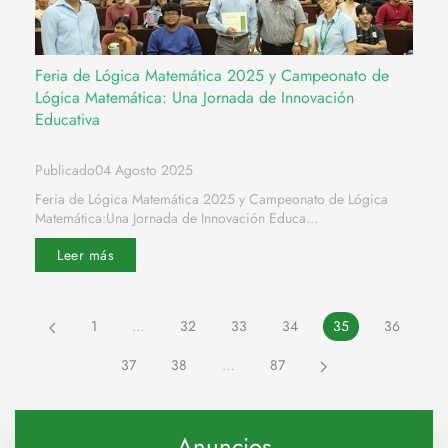
Feria de Lógica Matemática 2025 y Campeonato de
Lógica Matemática: Una Jornada de Innovación
Educativa
Publicado04 Agosto 2025
Feria de Lógica Matemática 2025 y Campeonato de Lógica
Matemática:Una Jornada de Innovación Educa...
Leer más
1
…
32
33
34
35
36
37
38
…
87
Anuncios