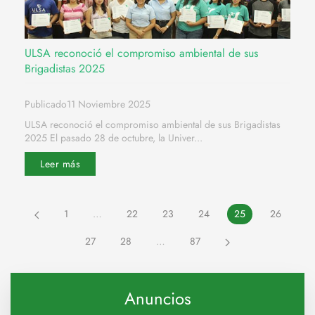
ULSA reconoció el compromiso ambiental de sus
Brigadistas 2025
Publicado11 Noviembre 2025
ULSA reconoció el compromiso ambiental de sus Brigadistas
2025 El pasado 28 de octubre, la Univer...
Leer más
1
…
22
23
24
25
26
27
28
…
87
Anuncios