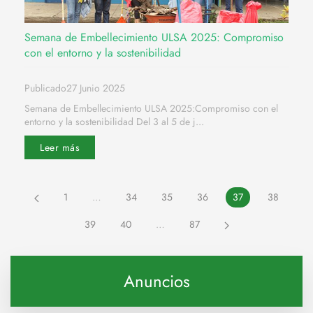
Semana de Embellecimiento ULSA 2025: Compromiso
con el entorno y la sostenibilidad
Publicado27 Junio 2025
Semana de Embellecimiento ULSA 2025:Compromiso con el
entorno y la sostenibilidad Del 3 al 5 de j...
Leer más
1
…
34
35
36
37
38
39
40
…
87
Anuncios