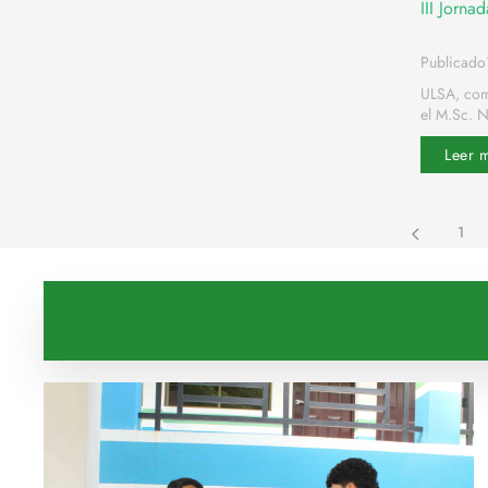
III Jorn
Publicado1
ULSA, com
el M.Sc. N
Leer 
1