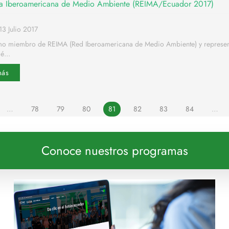
ada Iberoamericana de Medio Ambiente (REIMA/Ecuador 2017)
3 Julio 2017
o miembro de REIMA (Red Iberoamericana de Medio Ambiente) y represe
é...
más
…
78
79
80
81
82
83
84
…
Conoce nuestros programas