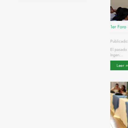
1er Foro 
Publicado
El pasado 
Ingen...
Leer 