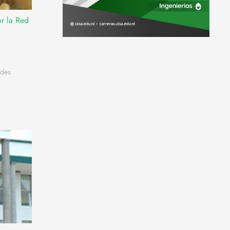
or la Red
ades