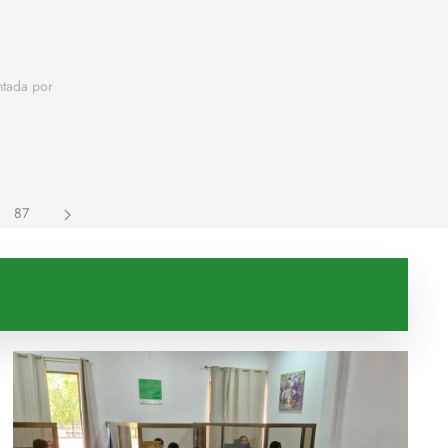
ntada por
87