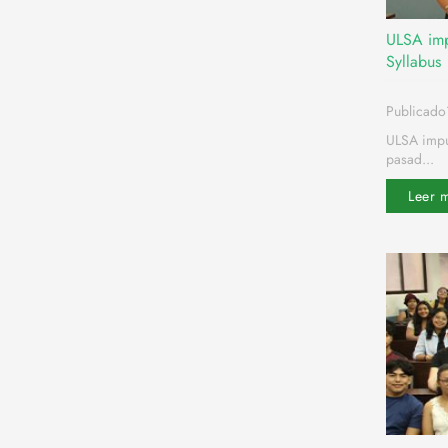
ULSA imp
Syllabus
Publicado
ULSA impul
pasad...
Leer 