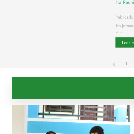
1ra Reun
Publicado
1ra Jornad
la ...
Leer 
1