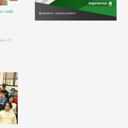
ión web
abus El