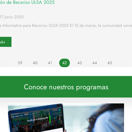
ión de Becarios ULSA 2025
17 Junio 2025
a Informativa para Becarios ULSA 2025 El 12 de marzo, la comunidad univer
más
…
39
40
41
42
43
44
45
…
Conoce nuestros programas