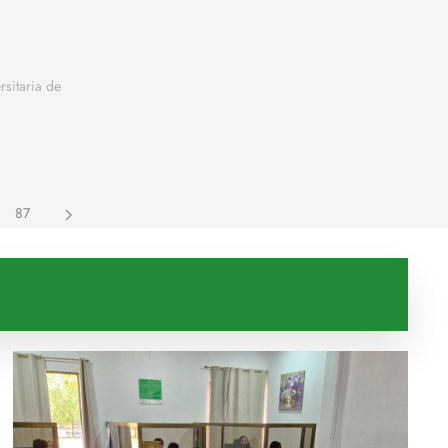
sitaria de
87