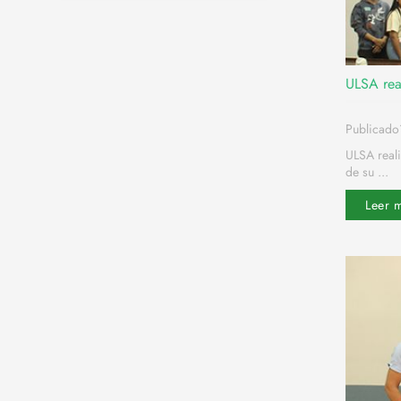
ULSA rea
Publicado
ULSA real
de su ...
Leer 