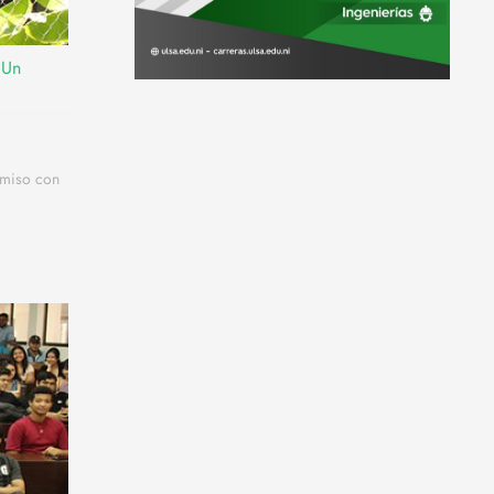
 Un
omiso con