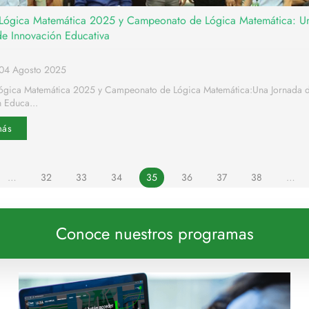
 Lógica Matemática 2025 y Campeonato de Lógica Matemática: U
de Innovación Educativa
04 Agosto 2025
Lógica Matemática 2025 y Campeonato de Lógica Matemática:Una Jornada 
 Educa...
más
…
32
33
34
35
36
37
38
…
Conoce nuestros programas