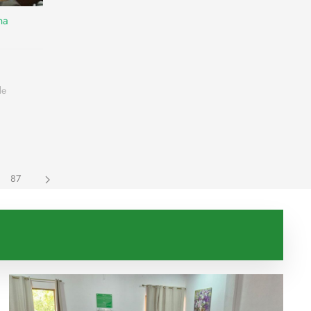
na
de
87