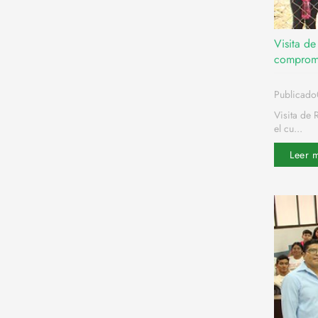
Visita de
compromi
Publicado
Visita de 
el cu...
Leer 