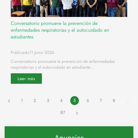
Conversatorio promueve la prevención de
enfermedades respiratorias y el autocuidado en
estudiantes
Publicado11 Junio 2026
Conversatorio promueve la prevención de enfermedades
respiratorias y el autocuidado en estudiante...
Leer más
1
2
3
4
5
6
7
8
…
87
Anuncios