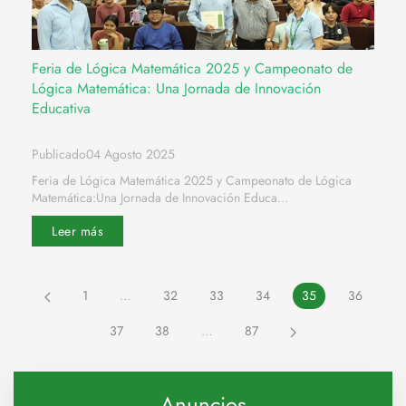
Feria de Lógica Matemática 2025 y Campeonato de
Lógica Matemática: Una Jornada de Innovación
Educativa
Publicado04 Agosto 2025
Feria de Lógica Matemática 2025 y Campeonato de Lógica
Matemática:Una Jornada de Innovación Educa...
Leer más
1
…
32
33
34
35
36
37
38
…
87
Anuncios