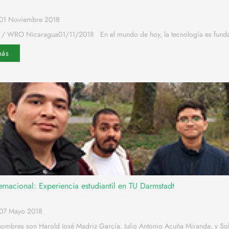
01 Noviembre 2018
 / WRO Nicaragua01/11/2018 En el mundo de hoy, la tecnología es funda
más
rnacional: Experiencia estudiantil en TU Darmstadt
o07 Mayo 2018
nombres son Harold José Madriz García, Julio Antonio Acuña Miranda, y So