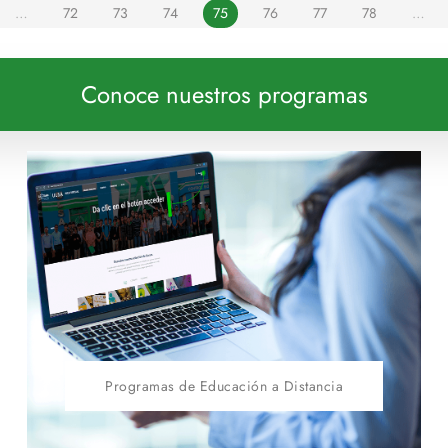
…
72
73
74
75
76
77
78
…
Conoce nuestros programas
Programas de Educación a Distancia