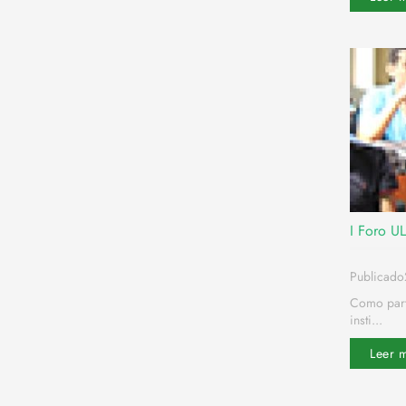
I Foro 
Publicado
Como parte
insti...
Leer 