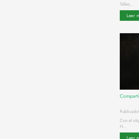
Téllez...
Leer 
Comparti
Publicad
Con el obj
H...
Leer 