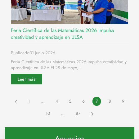
Feria Científica de las Matemáticas 2026 impulsa
creatividad y aprendizaje en ULSA
Publicado01 Junio 2026
Feria Científica de las Matemáticas 2026 impulsa creatividad y
aprendizaje en ULSA El 28 de mayo,...
Leer más
1
…
4
5
6
7
8
9
10
…
87
Anuncios