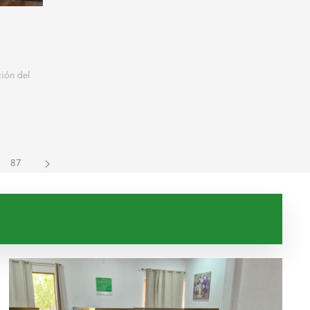
ión del
87