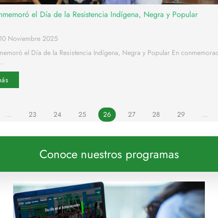
memoró el Día de la Resistencia Indígena, Negra y Popular
o10 Noviembre 2025
emoró el Día de la Resistencia Indígena, Negra y Popular En conmemorac
..
más
…
23
24
25
26
27
28
29
…
Conoce nuestros programas