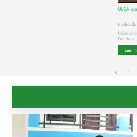
ULSA con
Publicad
ULSA conm
Día de la .
Leer 
1