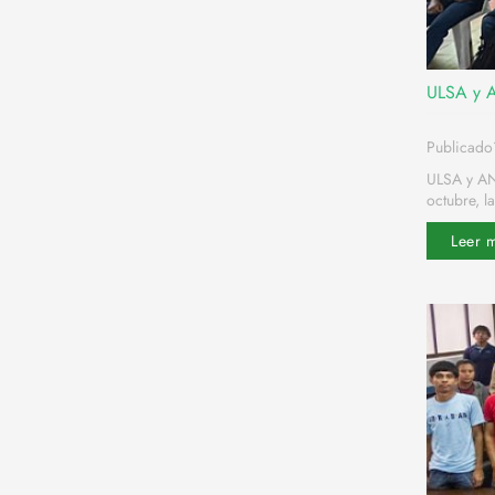
ULSA y A
Publicad
ULSA y AN
octubre, la
Leer 