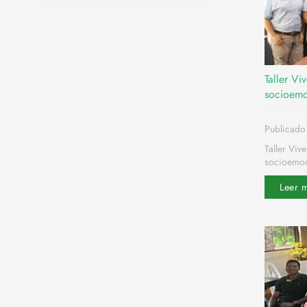
Taller Vi
socioemo
Publicado
Taller Viv
socioemoc
Leer 