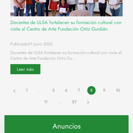
Docentes de ULSA fortalecen su formación cultural con
visita al Centro de Arte Fundación Ortiz Gurdián
Publicado01 Junio 2026
Docentes de ULSA fortalecen su formación cultural con visita al
Centro de Arte Fundación Ortiz Gu...
Leer más
1
…
5
6
7
8
9
10
11
…
87
Anuncios