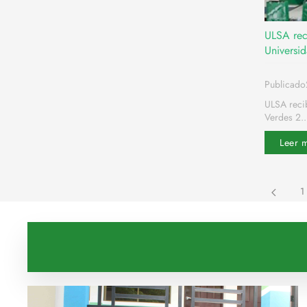
ULSA rec
Universi
Publicad
ULSA reci
Verdes 2..
Leer 
1