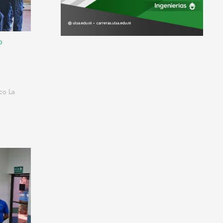
o
ico La