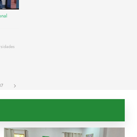
onal
rsidades
87