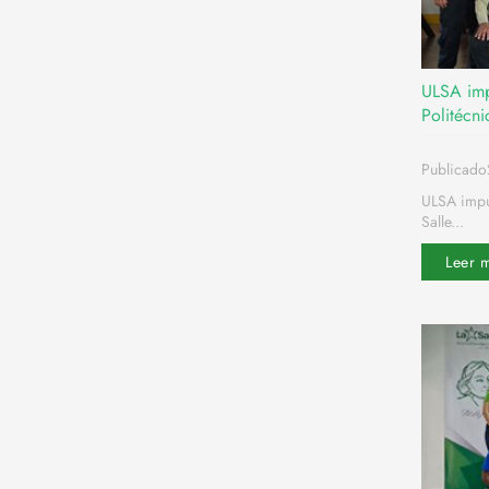
ULSA impu
Politécni
Publicad
ULSA impul
Salle...
Leer 