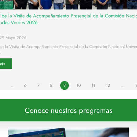
ibe la Visita de Acompañamiento Presencial de la Comisión Naci
dades Verdes 2026
o29 Mayo 2026
be la Visita de Acompañamiento Presencial de la Comisión Nacional Unive
.
más
…
6
7
8
9
10
11
12
…
Conoce nuestros programas