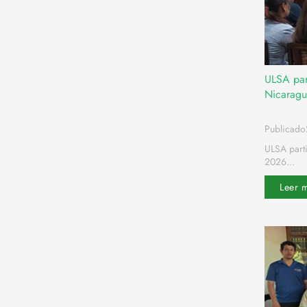
ULSA part
Nicarag
Publicad
ULSA parti
2026...
Leer 