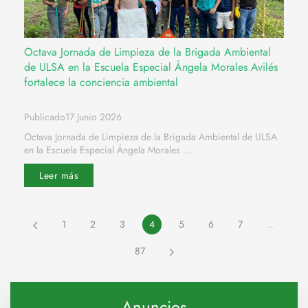
Octava Jornada de Limpieza de la Brigada Ambiental
de ULSA en la Escuela Especial Ángela Morales Avilés
fortalece la conciencia ambiental
Publicado17 Junio 2026
Octava Jornada de Limpieza de la Brigada Ambiental de ULSA
en la Escuela Especial Ángela Morales ...
Leer más
1
2
3
4
5
6
7
…
87
Anuncios