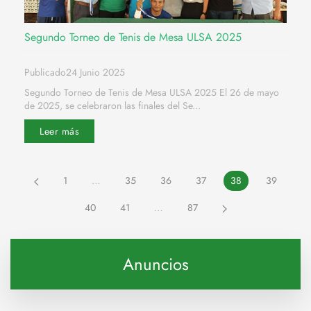
Segundo Torneo de Tenis de Mesa ULSA 2025
Publicado24 Junio 2025
Segundo Torneo de Tenis de Mesa ULSA 2025 El 26 de mayo
de 2025, se celebraron las finales del Se...
Leer más
1
…
35
36
37
38
39
40
41
…
87
Anuncios