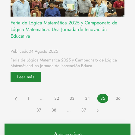
Feria de Lógica Matemática 2025 y Campeonato de
Lógica Matemática: Una Jornada de Innovación
Educativa
Publicado04 Agosto 2025
Feria de Lógica Matemática 2025 y Campeonato de Lógica
Matemática:Una Jornada de Innovación Educa...
Leer más
1
…
32
33
34
35
36
37
38
…
87
Anuncios