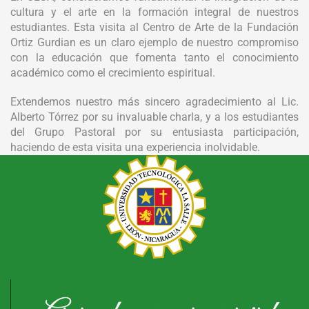
cultura y el arte en la formación integral de nuestros
estudiantes. Esta visita al Centro de Arte de la Fundación
Ortiz Gurdian es un claro ejemplo de nuestro compromiso
con la educación que fomenta tanto el conocimiento
académico como el crecimiento espiritual.
Extendemos nuestro más sincero agradecimiento al Lic.
Alberto Tórrez por su invaluable charla, y a los estudiantes
del Grupo Pastoral por su entusiasta participación,
haciendo de esta visita una experiencia inolvidable.