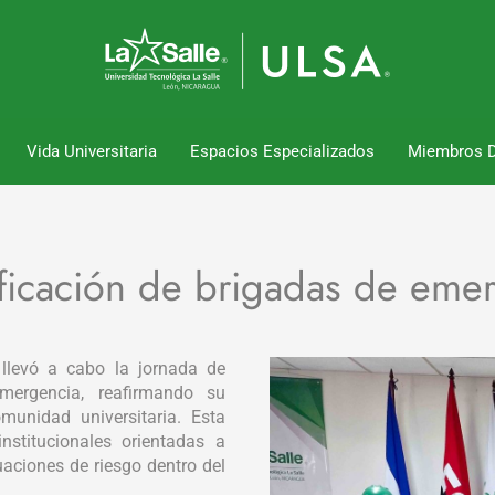
Vida Universitaria
Espacios Especializados
Miembros 
tificación de brigadas de em
 llevó a cabo la jornada de
mergencia, reafirmando su
unidad universitaria. Esta
nstitucionales orientadas a
uaciones de riesgo dentro del