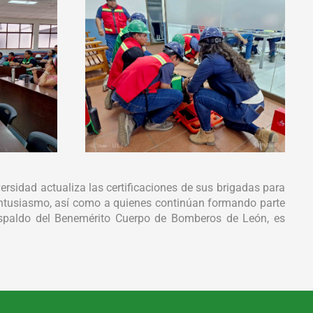
versidad actualiza las certificaciones de sus brigadas para
 entusiasmo, así como a quienes continúan formando parte
 respaldo del Benemérito Cuerpo de Bomberos de León, es