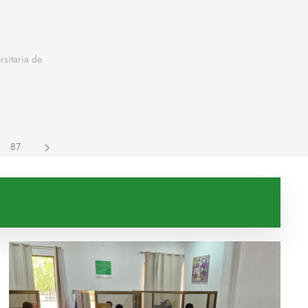
sitaria de
87