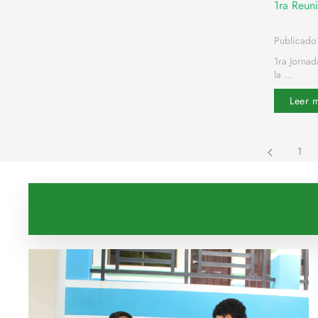
1ra Reun
Publicado
1ra Jornad
la ...
Leer 
1