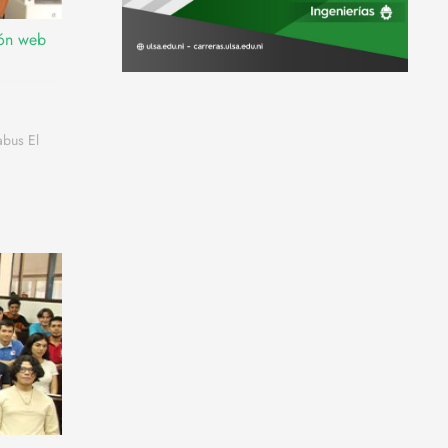
ión web
abus El