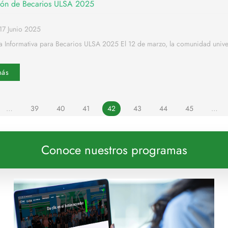
ión de Becarios ULSA 2025
17 Junio 2025
a Informativa para Becarios ULSA 2025 El 12 de marzo, la comunidad univer
más
…
39
40
41
42
43
44
45
…
Conoce nuestros programas