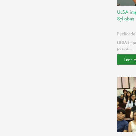
ULSA imp
Syllabus
Publicado
ULSA impul
pasad...
Leer 