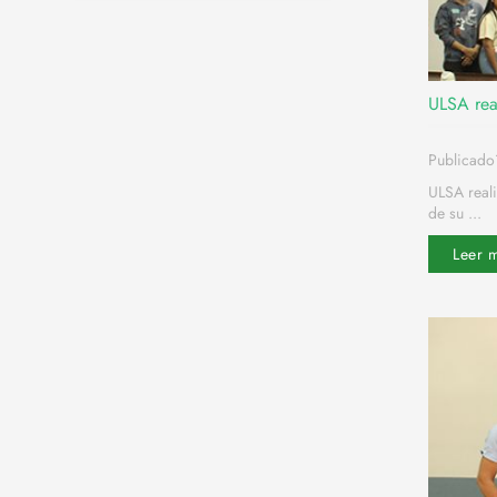
ULSA rea
Publicado
ULSA real
de su ...
Leer 