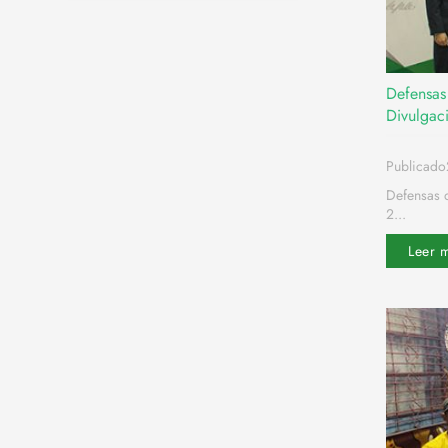
Defensas 
Divulgac
Publicado
Defensas d
2...
Leer 