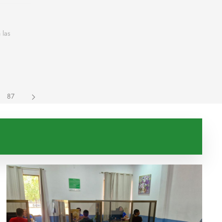
 las
87