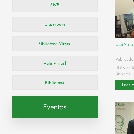
SIVE
Classroom
Biblioteca Virtual
ULSA da 
Publicado
Aula Virtual
ULSA da in
Universi...
Biblioteca
Leer 
Eventos