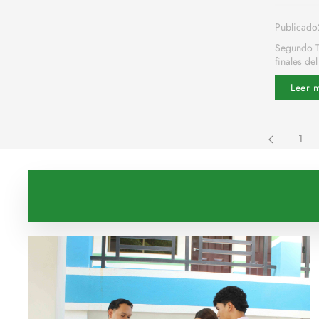
Publicado
Segundo T
finales del
Leer 
1