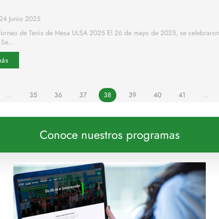
24 Junio 2025
orneo de Tenis de Mesa ULSA 2025 El 26 de mayo de 2025, se celebraron
 Se...
más
…
35
36
37
38
39
40
41
…
Conoce nuestros programas