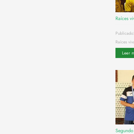
Raíces v
Publicado
Raíces viv
Leer 
Segundo 