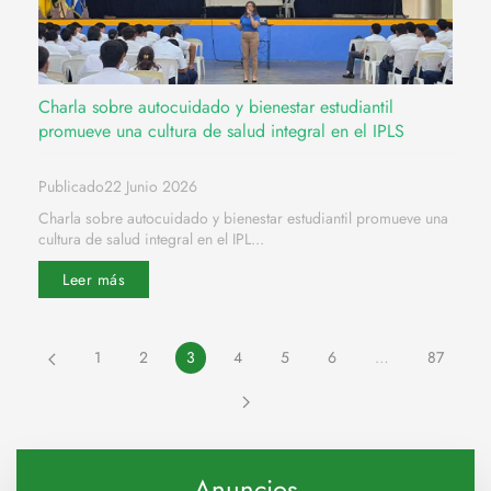
Charla sobre autocuidado y bienestar estudiantil
promueve una cultura de salud integral en el IPLS
Publicado22 Junio 2026
Charla sobre autocuidado y bienestar estudiantil promueve una
cultura de salud integral en el IPL...
Leer más
1
2
3
4
5
6
…
87
Anuncios