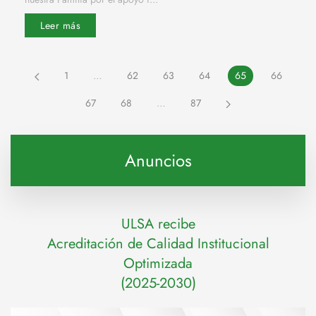
Leer más
1
…
62
63
64
65
66
67
68
…
87
Anuncios
ULSA recibe
Acreditación de Calidad Institucional
Optimizada
(2025-2030)