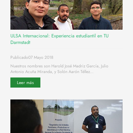
ULSA Internacional: Experiencia estudiantil en TU
Darmstadt
Publicado07 Mayo 2018
Nuestros nombres son Harold José Madriz García, Julio
Antonio Acuña Miranda, y Solón Aarón Téllez...
Leer más