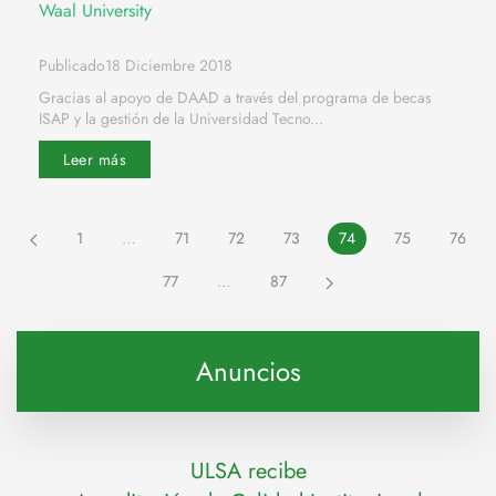
Waal University
Publicado18 Diciembre 2018
Gracias al apoyo de DAAD a través del programa de becas
ISAP y la gestión de la Universidad Tecno...
Leer más
1
…
71
72
73
74
75
76
77
…
87
Anuncios
ULSA recibe